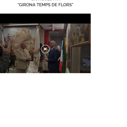
"GIRONA TEMPS DE FLORS"
15 de mayo de 2026
En el marco de "Temps de Flors", la
Sala
de los Defensores de Girona
vuelve
con sus actos culturales sin ánimo de
lucro en la ciudad de Girona. Esta vez
conmemorando el
15º. Homenaje a los