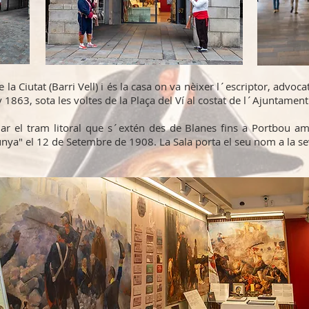
e la Ciutat (Barri Vell) i és la casa on va nèixer l´escriptor, advoc
1863, sota les voltes de la Plaça del Ví al costat de l´Ajuntament
ejar el tram litoral que s´extén des de Blanes fins a Portbou 
alunya" el 12 de Setembre de 1908. La Sala porta el seu nom a la 