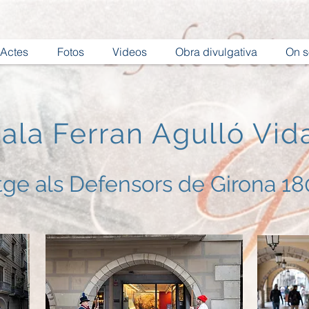
Actes
Fotos
Videos
Obra divulgativa
On 
ala Ferran Agulló Vid
e als Defensors de Girona 18