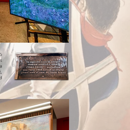
ó
ls
a
t,
d