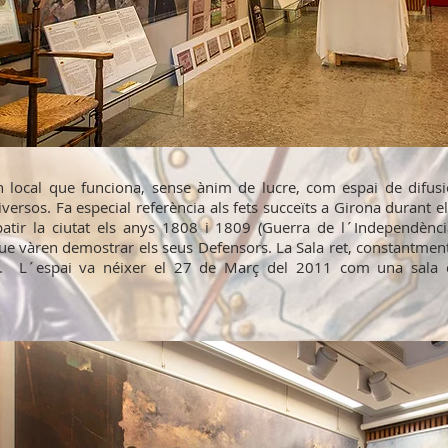
n local que funciona, sense ànim de lucre, com espai de difusi
iversos. Fa especial referència als fets succeïts a Girona durant e
patir la ciutat els anys 1808 i 1809 (Guerra de l´Independènci
 que vàren demostrar els seus Defensors. La Sala ret, constantmen
. L´espai va néixer el 27 de Març del 2011 com una sala 