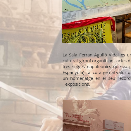
La Sala Ferran Agulló Vidal es u
cultural gironí organitzant actes d
tres setges napoleónics que va 
Espanyola) i al coratge i al valor
un homenatge en el seu record
´exposicions.