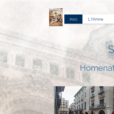
Inici
L'Himne
S
Homenatg