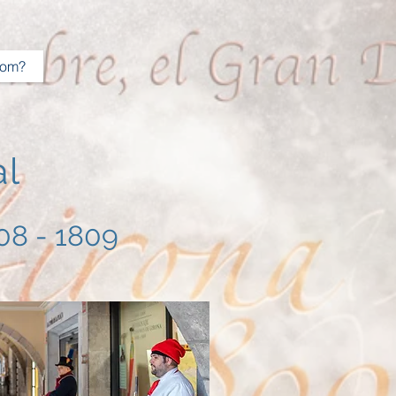
som?
al
08 - 1809